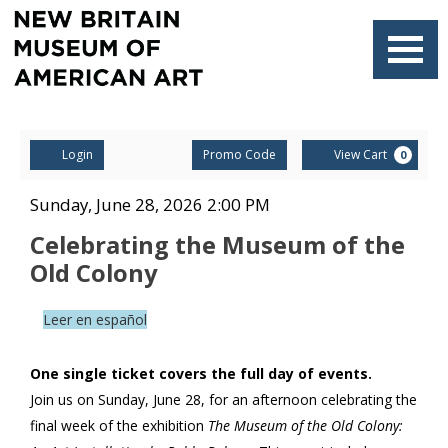
Navigati
Account
Enter
Ca
Login
Promo Code
View Cart
0
Promo
Code
Celebrating
Item
Date
Sunday, June 28, 2026 2:00 PM
Name
details
the
Celebrating the Museum of the
Old Colony
Museum
Description
of
Leer en español
the
One single ticket covers the full day of events.
Old
Join us on Sunday, June 28, for an afternoon celebrating the
final week of the exhibition
The Museum of the Old Colony:
Colony
,