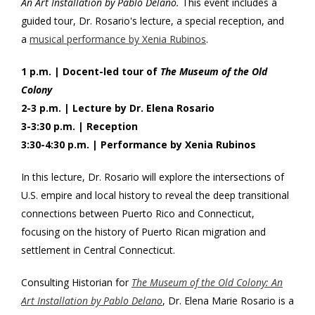
An Art Installation by Pablo Delano.
This event includes a
Sunday,
guided tour, Dr. Rosario's lecture, a special reception, and
a
musical performance by Xenia Rubinos
.
June
28,
1 p.m. | Docent-led tour of
The Museum of the Old
Colony
2026
2-3 p.m. | Lecture by Dr. Elena Rosario
2:00
3-3:30 p.m. | Reception
3:30-4:30 p.m. | Performance by Xenia Rubinos
PM
In this lecture, Dr. Rosario will explore the intersections of
U.S. empire and local history to reveal the deep transitional
connections between Puerto Rico and Connecticut,
focusing on the history of Puerto Rican migration and
settlement in Central Connecticut.
Consulting Historian for
The Museum of the Old Colony: An
Art Installation by Pablo Delano
, Dr. Elena Marie Rosario is a